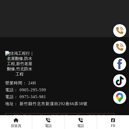
24H
0905-295-599
0975-345-981
新竹縣竹北市新溪街292巷66弄38號
關於我們
服務項目
服務流程
施工實績
最新消息
聯絡我們
回首頁
電話
電話
FB