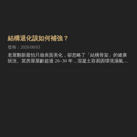
結構退化該如何補強？
發佈：2026/08/03
老屋翻新最怕只做表面美化，卻忽略了「結構骨架」的健康
狀況。當房屋屋齡超過 20–30 年，混凝土容易因環境濕氣、
二氧化碳侵入發生「碳化」，導致鋼筋鏽蝕膨脹，進而引發
結構開裂甚至剝落。