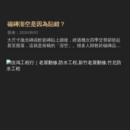
磁磚澎空是因為貼錯？
發佈：2026/08/03
大尺寸拋光磚或軟瓷磚貼上牆後，經過幾次四季交替卻鼓起
甚至脫落，這就是俗稱的「澎空」。很多人歸咎於磁磚品質
不好，但絕大多數原因來自於施工時的工法與膠結材選擇錯
誤。