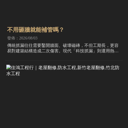
不用砸牆就能補管嗎？
發佈：2026/08/03
傳統抓漏往往需要鑿開牆面、破壞磁磚，不但工期長，更容
易對建築結構造成二次傷害。現代「科技抓漏」則運用熱顯
像儀、管道內視鏡與聲音聽漏儀，先精準定位微小滲水點，
再透過「管路內補工法」解決微小的給水管裂縫。